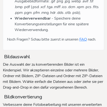
Ausgabebildformate: .gif .png .jpg .webp .avif .tif
.bmp .pdf (.psd .xcf .tga .miff .ico .dcm .xpm .pcs .fits
.ppm .pgm .pfm .mng .hdr .dds .otb .psb);
Wiederverwendbar
- Speichere deine
Konvertierungseinstellungen für eine spätere
Wiederverwendung.
Noch Fragen? Schau bitte zuerst in unseren
FAQ
nach.
Bildauswahl
Die Auswahl der zu konvertierenden Bilder ist ein
Kinderspiel. Wir akzeptieren einzelne oder mehrere Bilder,
Ordner mit Bildern, ZIP-Dateien und Ordner mit ZIP-Dateien
mit Bildern. Wähle einfach die Dateien aus oder ziehe sie per
Drag-and-Drop in den dafür vorgesehenen Bereich.
Bildkonvertierung
Verbessere deine Fotobearbeitung mit unseren erweiterten