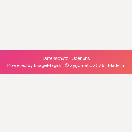
Erzeugen einer ZIP-Datei
Downloads generieren
Datenschutz
·
Über uns
Powered by ImageMagick
·
©
Zygomatic
2026
·
Made in
Herunterladen