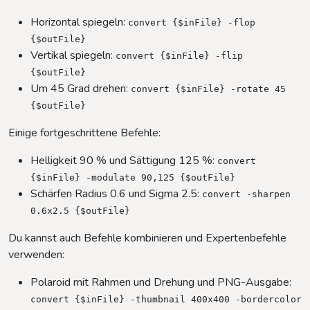
Horizontal spiegeln:
convert {$inFile} -flop
{$outFile}
Vertikal spiegeln:
convert {$inFile} -flip
{$outFile}
Um 45 Grad drehen:
convert {$inFile} -rotate 45
{$outFile}
Einige fortgeschrittene Befehle:
Helligkeit 90 % und Sättigung 125 %:
convert
{$inFile} -modulate 90,125 {$outFile}
Schärfen Radius 0.6 und Sigma 2.5:
convert -sharpen
0.6x2.5 {$outFile}
Du kannst auch Befehle kombinieren und Expertenbefehle
verwenden:
Polaroid mit Rahmen und Drehung und PNG-Ausgabe:
convert {$inFile} -thumbnail 400x400 -bordercolor