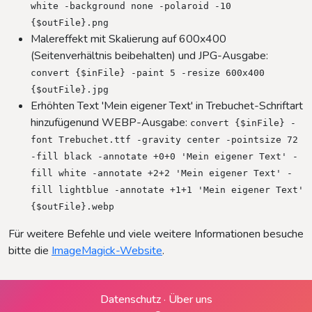
white -background none -polaroid -10
{$outFile}.png
Malereffekt mit Skalierung auf 600x400
(Seitenverhältnis beibehalten) und JPG-Ausgabe:
convert {$inFile} -paint 5 -resize 600x400
{$outFile}.jpg
Erhöhten Text 'Mein eigener Text' in Trebuchet-Schriftart
hinzufügenund WEBP-Ausgabe:
convert {$inFile} -
font Trebuchet.ttf -gravity center -pointsize 72
-fill black -annotate +0+0 'Mein eigener Text' -
fill white -annotate +2+2 'Mein eigener Text' -
fill lightblue -annotate +1+1 'Mein eigener Text'
{$outFile}.webp
Für weitere Befehle und viele weitere Informationen besuche
bitte die
ImageMagick-Website
.
Datenschutz
·
Über uns