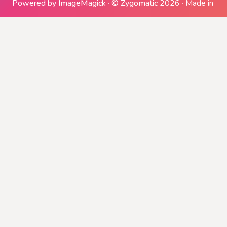
Powered by ImageMagick
·
©
Zygomatic
2026
·
Made in