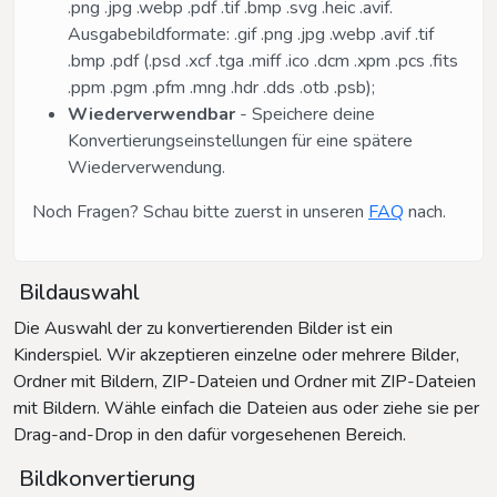
.png .jpg .webp .pdf .tif .bmp .svg .heic .avif.
Ausgabebildformate: .gif .png .jpg .webp .avif .tif
.bmp .pdf (.psd .xcf .tga .miff .ico .dcm .xpm .pcs .fits
.ppm .pgm .pfm .mng .hdr .dds .otb .psb);
Wiederverwendbar
- Speichere deine
Konvertierungseinstellungen für eine spätere
Wiederverwendung.
Noch Fragen? Schau bitte zuerst in unseren
FAQ
nach.
Bildauswahl
Die Auswahl der zu konvertierenden Bilder ist ein
Kinderspiel. Wir akzeptieren einzelne oder mehrere Bilder,
Ordner mit Bildern, ZIP-Dateien und Ordner mit ZIP-Dateien
mit Bildern. Wähle einfach die Dateien aus oder ziehe sie per
Drag-and-Drop in den dafür vorgesehenen Bereich.
Bildkonvertierung