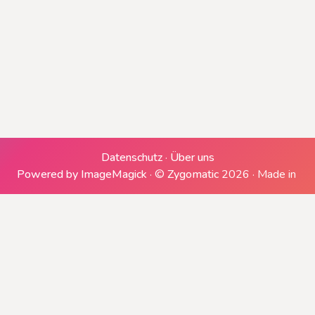
Erzeugen einer ZIP-Datei
Downloads generieren
Herunterladen
Datenschutz
·
Über uns
Powered by ImageMagick
·
©
Zygomatic
2026
·
Made in