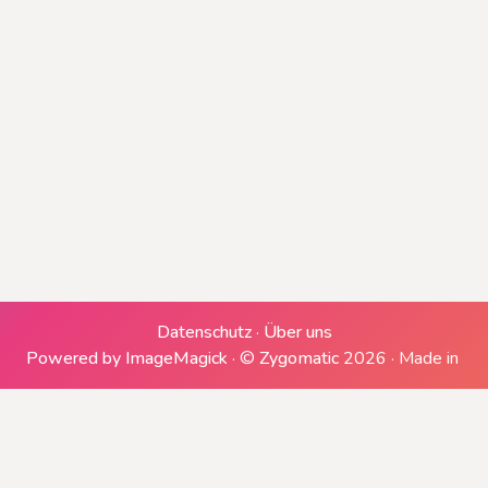
Erzeugen einer ZIP-Datei
Downloads generieren
Datenschutz
·
Über uns
Powered by ImageMagick
·
©
Zygomatic
2026
·
Made in
Herunterladen