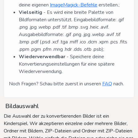
deine eigenen
ImageMagick-Befehle
erstellen.;
Vielseitig
- Es wird eine breite Palette von
Bildformaten unterstützt. Eingabebildformate: .gif
.png .jpg .webp .pdf .tif .bmp .svg .heic .avif.
Ausgabebildformate: .gif .png .jpg .webp .avif .tif
.bmp .pdf (.psd .xcf .tga .miff .ico .dcm .xpm .pcs .fits
.ppm .pgm .pfm .mng .hdr .dds .otb .psb);
Wiederverwendbar
- Speichere deine
Konvertierungseinstellungen für eine spätere
Wiederverwendung.
Noch Fragen? Schau bitte zuerst in unseren
FAQ
nach.
Bildauswahl
Die Auswahl der zu konvertierenden Bilder ist ein
Kinderspiel. Wir akzeptieren einzelne oder mehrere Bilder,
Ordner mit Bildern, ZIP-Dateien und Ordner mit ZIP-Dateien