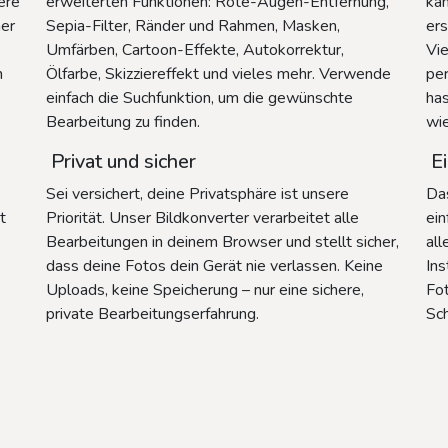
ere
erweiterten Funktionen: Rote-Augen-Entfernung,
ka
ner
Sepia-Filter, Ränder und Rahmen, Masken,
ers
Umfärben, Cartoon-Effekte, Autokorrektur,
Vie
n
Ölfarbe, Skizziereffekt und vieles mehr. Verwende
per
einfach die Suchfunktion, um die gewünschte
has
Bearbeitung zu finden.
wi
Privat und sicher
Ei
Sei versichert, deine Privatsphäre ist unsere
Das
t
Priorität. Unser Bildkonverter verarbeitet alle
ein
Bearbeitungen in deinem Browser und stellt sicher,
all
dass deine Fotos dein Gerät nie verlassen. Keine
Ins
Uploads, keine Speicherung – nur eine sichere,
Fot
private Bearbeitungserfahrung.
Sc