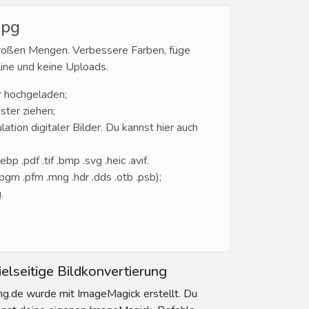
jpg
 großen Mengen. Verbessere Farben, füge
line und keine Uploads.
r hochgeladen;
ster ziehen;
ion digitaler Bilder. Du kannst hier auch
 .pdf .tif .bmp .svg .heic .avif.
 .pgm .pfm .mng .hdr .dds .otb .psb);
.
elseitige Bildkonvertierung
g.de wurde mit ImageMagick erstellt. Du