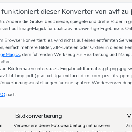
 funktioniert dieser Konverter von avif zu 
ln. Ändere die Größe, beschneide, spiegele und drehe Bilder in
siert auf ImageMagick für qualitativ hochwertige Ergebnisse. On
em Browser konvertiert, es wird nichts auf einen entfernten Serve
en, einfach mehrere Bilder, ZIP-Dateien oder Ordner in dieses Fen
ageMagick
, dem führenden Werkzeug zur Bearbeitung und Manipulat
ellen.;
on Bildformaten unterstützt. Eingabebildformate: .gif .png .jpg .webp
if .tif .bmp .pdf (.psd .xcf .tga .miff .ico .dcm .xpm .pcs .fits .ppm
Konvertierungseinstellungen für eine spätere Wiederverwendung
AQ
nach.
Bildkonvertierung
Vi
in
Verbessere deine Fotobearbeitung mit unseren
2im