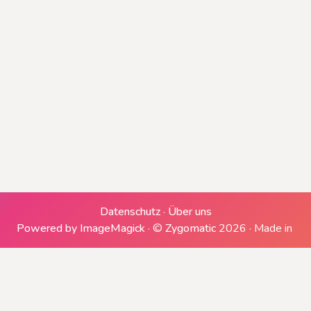
Erzeugen einer ZIP-Datei
Downloads generieren
Herunterladen
Datenschutz
·
Über uns
Powered by ImageMagick
·
©
Zygomatic
2026
·
Made in