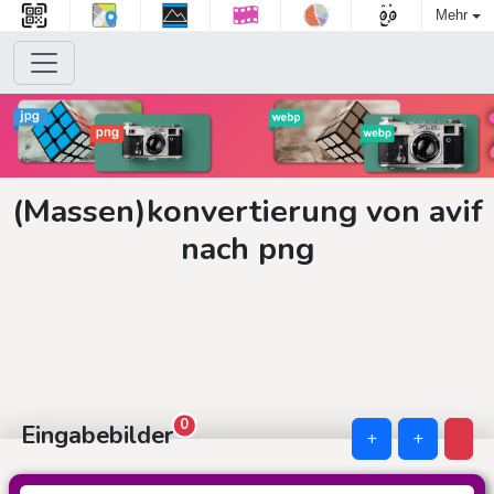
Mehr
(Massen)konvertierung von avif
nach png
0
Eingabebilder
+
+