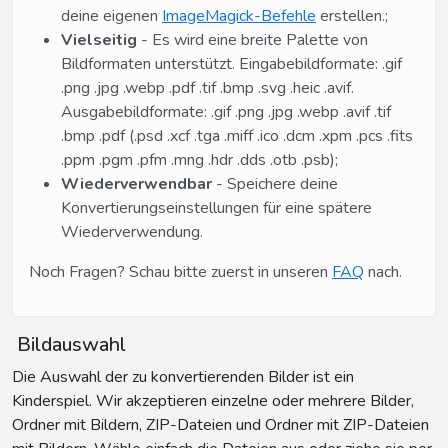
deine eigenen
ImageMagick-Befehle
erstellen.;
Vielseitig
- Es wird eine breite Palette von
Bildformaten unterstützt. Eingabebildformate: .gif
.png .jpg .webp .pdf .tif .bmp .svg .heic .avif.
Ausgabebildformate: .gif .png .jpg .webp .avif .tif
.bmp .pdf (.psd .xcf .tga .miff .ico .dcm .xpm .pcs .fits
.ppm .pgm .pfm .mng .hdr .dds .otb .psb);
Wiederverwendbar
- Speichere deine
Konvertierungseinstellungen für eine spätere
Wiederverwendung.
Noch Fragen? Schau bitte zuerst in unseren
FAQ
nach.
Bildauswahl
Die Auswahl der zu konvertierenden Bilder ist ein
Kinderspiel. Wir akzeptieren einzelne oder mehrere Bilder,
Ordner mit Bildern, ZIP-Dateien und Ordner mit ZIP-Dateien