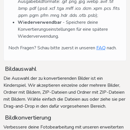
Ausgabebildformate: .gif .png .jpg .webp .avif .tif
.bmp .pdf (.psd .xcf .tga .miff .ico .dcm .xpm .pcs .fits
.ppm .pgm .pfm .mng .hdr .dds .otb .psb);
Wiederverwendbar
- Speichere deine
Konvertierungseinstellungen für eine spätere
Wiederverwendung.
Noch Fragen? Schau bitte zuerst in unseren
FAQ
nach.
Bildauswahl
Die Auswahl der zu konvertierenden Bilder ist ein
Kinderspiel. Wir akzeptieren einzelne oder mehrere Bilder,
Ordner mit Bildern, ZIP-Dateien und Ordner mit ZIP-Dateien
mit Bildern. Wähle einfach die Dateien aus oder ziehe sie per
Drag-and-Drop in den dafür vorgesehenen Bereich.
Bildkonvertierung
Verbessere deine Fotobearbeitung mit unseren erweiterten