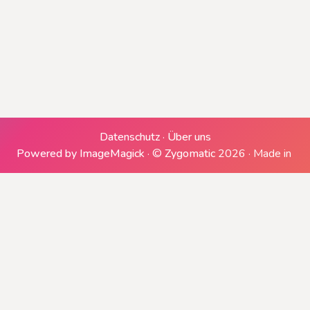
Erzeugen einer ZIP-Datei
Downloads generieren
Datenschutz
·
Über uns
Powered by ImageMagick
·
©
Zygomatic
2026
·
Made in
Herunterladen