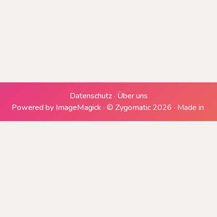
Erzeugen einer ZIP-Datei
Downloads generieren
Datenschutz
·
Über uns
Powered by ImageMagick
·
©
Zygomatic
2026
·
Made in
Herunterladen