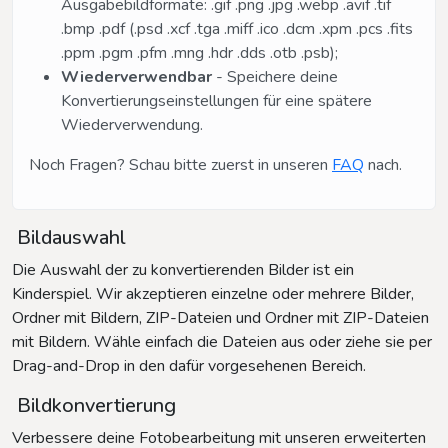
Ausgabebildformate: .gif .png .jpg .webp .avif .tif
.bmp .pdf (.psd .xcf .tga .miff .ico .dcm .xpm .pcs .fits
.ppm .pgm .pfm .mng .hdr .dds .otb .psb);
Wiederverwendbar
- Speichere deine
Konvertierungseinstellungen für eine spätere
Wiederverwendung.
Noch Fragen? Schau bitte zuerst in unseren
FAQ
nach.
Bildauswahl
Die Auswahl der zu konvertierenden Bilder ist ein
Kinderspiel. Wir akzeptieren einzelne oder mehrere Bilder,
Ordner mit Bildern, ZIP-Dateien und Ordner mit ZIP-Dateien
mit Bildern. Wähle einfach die Dateien aus oder ziehe sie per
Drag-and-Drop in den dafür vorgesehenen Bereich.
Bildkonvertierung
Verbessere deine Fotobearbeitung mit unseren erweiterten