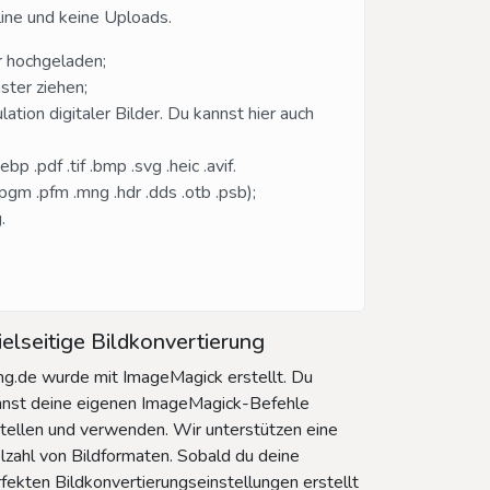
line und keine Uploads.
r hochgeladen;
ster ziehen;
ion digitaler Bilder. Du kannst hier auch
 .pdf .tif .bmp .svg .heic .avif.
 .pgm .pfm .mng .hdr .dds .otb .psb);
.
elseitige Bildkonvertierung
g.de wurde mit ImageMagick erstellt. Du
nnst deine eigenen ImageMagick-Befehle
tellen und verwenden. Wir unterstützen eine
lzahl von Bildformaten. Sobald du deine
fekten Bildkonvertierungseinstellungen erstellt