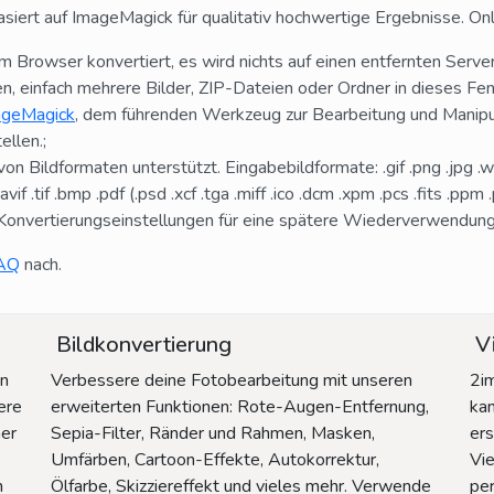
siert auf ImageMagick für qualitativ hochwertige Ergebnisse. On
em Browser konvertiert, es wird nichts auf einen entfernten Serve
en, einfach mehrere Bilder, ZIP-Dateien oder Ordner in dieses Fen
ageMagick
, dem führenden Werkzeug zur Bearbeitung und Manipulat
ellen.;
on Bildformaten unterstützt. Eingabebildformate: .gif .png .jpg .webp
if .tif .bmp .pdf (.psd .xcf .tga .miff .ico .dcm .xpm .pcs .fits .ppm
Konvertierungseinstellungen für eine spätere Wiederverwendung
AQ
nach.
Bildkonvertierung
Vi
in
Verbessere deine Fotobearbeitung mit unseren
2im
ere
erweiterten Funktionen: Rote-Augen-Entfernung,
ka
ner
Sepia-Filter, Ränder und Rahmen, Masken,
ers
Umfärben, Cartoon-Effekte, Autokorrektur,
Vie
n
Ölfarbe, Skizziereffekt und vieles mehr. Verwende
per