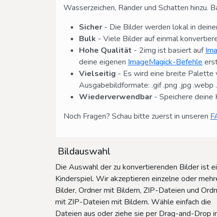
Wasserzeichen, Ränder und Schatten hinzu. Ba
Sicher
- Die Bilder werden lokal in dein
Bulk
- Viele Bilder auf einmal konvertier
Hohe Qualität
- 2img ist basiert auf
Im
deine eigenen
ImageMagick-Befehle
erst
Vielseitig
- Es wird eine breite Palette v
Ausgabebildformate: .gif .png .jpg .webp .av
Wiederverwendbar
- Speichere deine 
Noch Fragen? Schau bitte zuerst in unseren
F
Bildauswahl
Die Auswahl der zu konvertierenden Bilder ist e
Kinderspiel. Wir akzeptieren einzelne oder mehr
Bilder, Ordner mit Bildern, ZIP-Dateien und Ord
mit ZIP-Dateien mit Bildern. Wähle einfach die
Dateien aus oder ziehe sie per Drag-and-Drop i