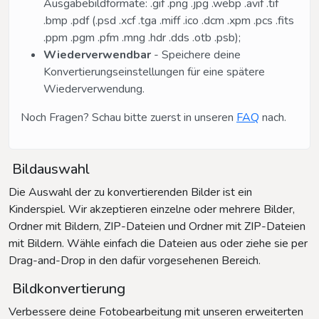
Ausgabebildformate: .gif .png .jpg .webp .avif .tif
.bmp .pdf (.psd .xcf .tga .miff .ico .dcm .xpm .pcs .fits
.ppm .pgm .pfm .mng .hdr .dds .otb .psb);
Wiederverwendbar
- Speichere deine
Konvertierungseinstellungen für eine spätere
Wiederverwendung.
Noch Fragen? Schau bitte zuerst in unseren
FAQ
nach.
Bildauswahl
Die Auswahl der zu konvertierenden Bilder ist ein
Kinderspiel. Wir akzeptieren einzelne oder mehrere Bilder,
Ordner mit Bildern, ZIP-Dateien und Ordner mit ZIP-Dateien
mit Bildern. Wähle einfach die Dateien aus oder ziehe sie per
Drag-and-Drop in den dafür vorgesehenen Bereich.
Bildkonvertierung
Verbessere deine Fotobearbeitung mit unseren erweiterten