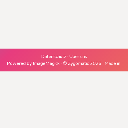
Erzeugen einer ZIP-Datei
Downloads generieren
Datenschutz
·
Über uns
Powered by ImageMagick
·
©
Zygomatic
2026
·
Made in
Herunterladen