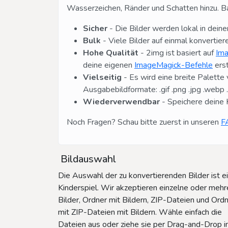
Wasserzeichen, Ränder und Schatten hinzu. Ba
Sicher
- Die Bilder werden lokal in dein
Bulk
- Viele Bilder auf einmal konvertier
Hohe Qualität
- 2img ist basiert auf
Im
deine eigenen
ImageMagick-Befehle
erst
Vielseitig
- Es wird eine breite Palette v
Ausgabebildformate: .gif .png .jpg .webp .av
Wiederverwendbar
- Speichere deine 
Noch Fragen? Schau bitte zuerst in unseren
F
Bildauswahl
Die Auswahl der zu konvertierenden Bilder ist e
Kinderspiel. Wir akzeptieren einzelne oder mehr
Bilder, Ordner mit Bildern, ZIP-Dateien und Ord
mit ZIP-Dateien mit Bildern. Wähle einfach die
Dateien aus oder ziehe sie per Drag-and-Drop i