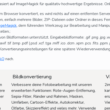
siert auf ImageMagick für qualitativ hochwertige Ergebnisse. On
em Browser konvertiert, es wird nichts auf einen entfernten Serve
en, einfach mehrere Bilder, ZIP-Dateien oder Ordner in dieses Fen
ageMagick
, dem führenden Werkzeug zur Bearbeitung und Manipulat
ellen.;
on Bildformaten unterstützt. Eingabebildformate: .gif .png .jpg .webp
if .tif .bmp .pdf (.psd .xcf .tga .miff .ico .dcm .xpm .pcs .fits .ppm
Konvertierungseinstellungen für eine spätere Wiederverwendung
AQ
nach.
Bildkonvertierung
Vi
in
Verbessere deine Fotobearbeitung mit unseren
2im
ere
erweiterten Funktionen: Rote-Augen-Entfernung,
ka
ner
Sepia-Filter, Ränder und Rahmen, Masken,
ers
Umfärben, Cartoon-Effekte, Autokorrektur,
Vie
n
Ölfarbe, Skizziereffekt und vieles mehr. Verwende
per