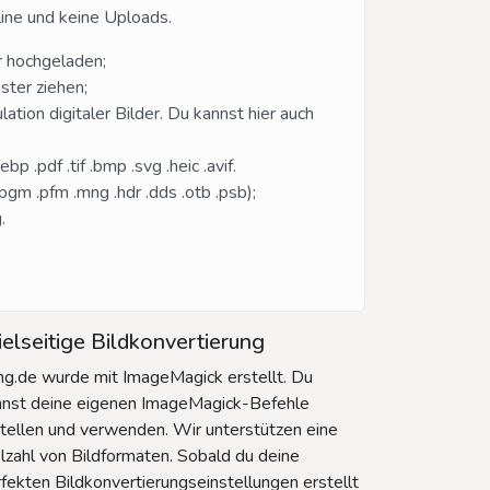
line und keine Uploads.
r hochgeladen;
ster ziehen;
ion digitaler Bilder. Du kannst hier auch
 .pdf .tif .bmp .svg .heic .avif.
 .pgm .pfm .mng .hdr .dds .otb .psb);
.
elseitige Bildkonvertierung
g.de wurde mit ImageMagick erstellt. Du
nnst deine eigenen ImageMagick-Befehle
tellen und verwenden. Wir unterstützen eine
lzahl von Bildformaten. Sobald du deine
fekten Bildkonvertierungseinstellungen erstellt