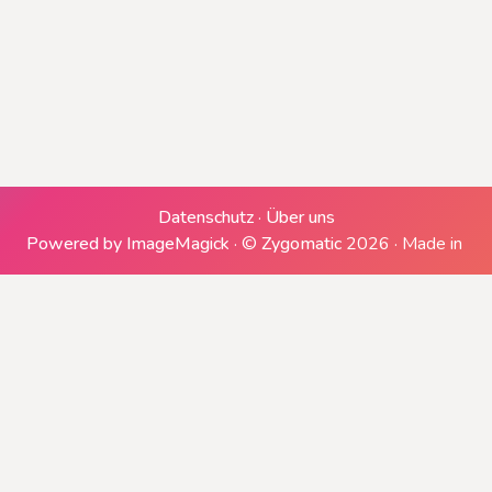
Erzeugen einer ZIP-Datei
Downloads generieren
Datenschutz
·
Über uns
Powered by ImageMagick
·
©
Zygomatic
2026
·
Made in
Herunterladen