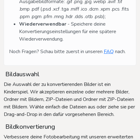
Ausgabebildformate: .gif .png .jpg .webp .avif .tif
.bmp .pdf (.psd .xcf .tga .miff .ico .dcm .xpm .pcs .fits
.ppm .pgm .pfm .mng .hdr .dds .otb .psb);
Wiederverwendbar
- Speichere deine
Konvertierungseinstellungen für eine spätere
Wiederverwendung.
Noch Fragen? Schau bitte zuerst in unseren
FAQ
nach.
Bildauswahl
Die Auswahl der zu konvertierenden Bilder ist ein
Kinderspiel. Wir akzeptieren einzelne oder mehrere Bilder,
Ordner mit Bildern, ZIP-Dateien und Ordner mit ZIP-Dateien
mit Bildern. Wähle einfach die Dateien aus oder ziehe sie per
Drag-and-Drop in den dafür vorgesehenen Bereich.
Bildkonvertierung
Verbessere deine Fotobearbeitung mit unseren erweiterten